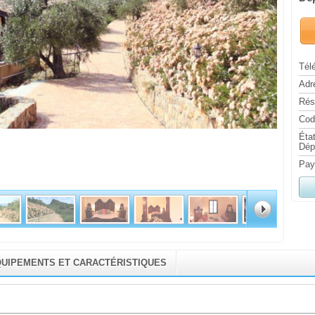
Tél
Adr
Rés
Cod
État
Dép
Pay
UIPEMENTS ET CARACTÉRISTIQUES