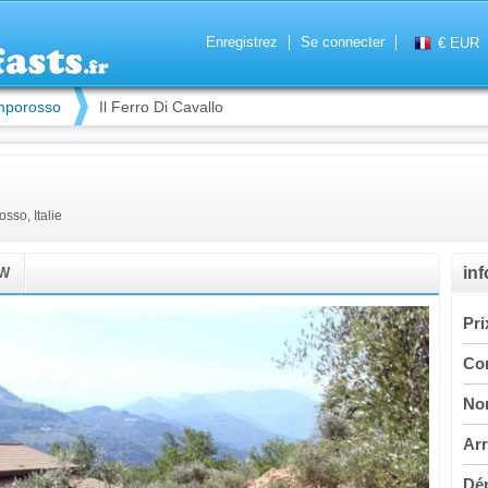
Enregistrez
Se connecter
€ EUR
porosso
Il Ferro Di Cavallo
sso, Italie
in
EW
Pri
Co
No
Arr
Dép