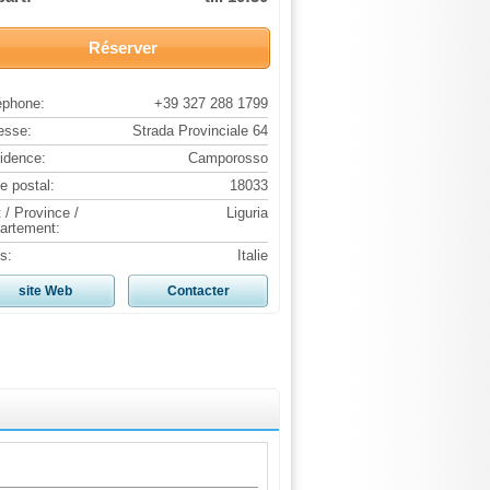
Réserver
éphone:
+39 327 288 1799
esse:
Strada Provinciale 64
idence:
Camporosso
e postal:
18033
 / Province /
Liguria
artement:
s:
Italie
site Web
Contacter