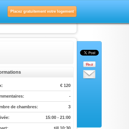
Placez gratuitement votre logement
formations
x:
€ 120
mmentaires:
-
mbre de chambres:
3
ivée:
15:00 - 21:00
art:
till 10:30