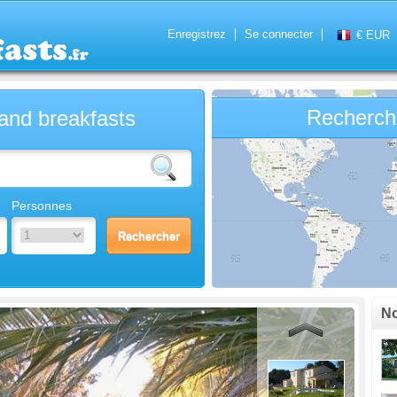
Enregistrez
Se connecter
€ EUR
Recherche
and breakfasts
Personnes
No