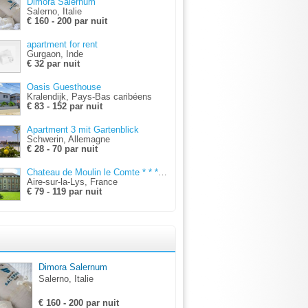
Dimora Salernum
Salerno, Italie
€ 160 - 200 par nuit
apartment for rent
Gurgaon, Inde
€ 32 par nuit
Oasis Guesthouse
Kralendijk, Pays-Bas caribéens
€ 83 - 152 par nuit
Apartment 3 mit Gartenblick
Schwerin, Allemagne
€ 28 - 70 par nuit
Chateau de Moulin le Comte * * * * + dinner
Aire-sur-la-Lys, France
€ 79 - 119 par nuit
Dimora Salernum
Salerno, Italie
€ 160 - 200 par nuit