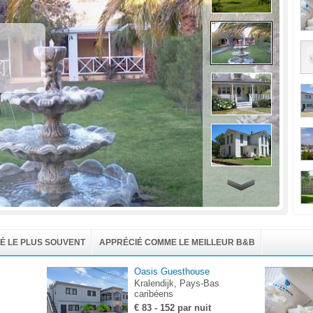
É LE PLUS SOUVENT
APPRÉCIÉ COMME LE MEILLEUR B&B
Oasis Guesthouse
Kralendijk, Pays-Bas
caribéens
€ 83 - 152 par nuit