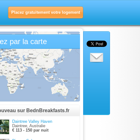
Placez gratuitement votre logement
z par la carte
uveau sur BednBreakfasts.fr
Daintree Valley Haven
Daintree, Australie
€ 113 - 150 par nuit