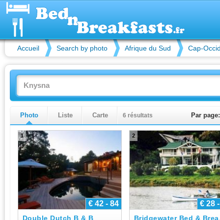
Accueil
Search by photo
Afrique du Sud
Cap-Occid
Photo
Liste
Carte
6 résultats
Par page:
1
2
€ 42 - 84
€ 28 
Double Dutch B & B
Bri